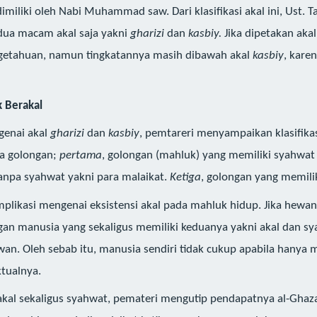
dimiliki oleh Nabi Muhammad saw. Dari klasifikasi akal ini, Ust. 
ua macam akal saja yakni
gharizi
dan
kasbiy.
Jika dipetakan aka
tahuan, namun tingkatannya masih dibawah akal
kasbiy
, kare
k Berakal
enai akal
gharizi
dan
kasbiy
, pemtareri menyampaikan klasifik
ga golongan;
pertama
, golongan (mahluk) yang memiliki syahwat
tanpa syahwat yakni para malaikat.
Ketiga
, golongan yang memili
plikasi mengenai eksistensi akal pada mahluk hidup. Jika hewan
an manusia yang sekaligus memiliki keduanya yakni akal dan sy
. Oleh sebab itu, manusia sendiri tidak cukup apabila hanya m
ktualnya.
kal sekaligus syahwat, pemateri mengutip pendapatnya al-Ghazal