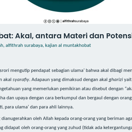
t: Akal, antara Materi dan Potensi
ah
,
alfithrah surabaya
,
kajian al muntakhobat
srori mengutip pendapat sebagian ulama’ bahwa akal dibagi menj
n akal
syarafiy
. Adapaun yang dimaksud dengan akal
gharizi
yai
ngetahuan yang memerlukan pemikiran atau disebut dengan “ak
aha dan upaya dengan cara berkumpul dan bergaul dengan orang-
, para ulama’ dan para ahli lainnya.
g dianugerahkan oleh Allah kepada orang-orang yang beriman a
ng didapat oleh orang-orang yang zuhud (tidak ada ketergantunga