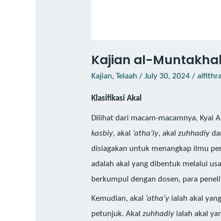
Kajian al-Muntakhaba
Kajian
,
Telaah
/
July 30, 2024
/
alfithr
Klasifikasi Akal
Dilihat dari macam-macamnya, Kyai A
kasbiy
, akal
‘atha’iy
, akal
zuhhadiy
da
disiagakan untuk menangkap ilmu pe
adalah akal yang dibentuk melalui us
berkumpul dengan dosen, para peneliti
Kemudian, akal
‘atha’y
ialah akal yan
petunjuk. Akal
zuhhadiy
ialah akal ya