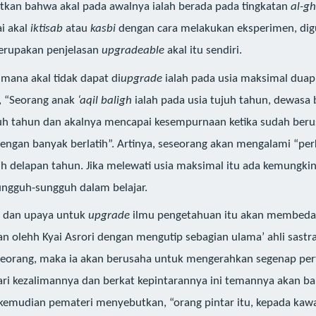
utkan bahwa akal pada awalnya ialah berada pada tingkatan
al-gh
i akal
iktisab
atau
kasbi
dengan cara melakukan eksperimen, digu
merupakan penjelasan
upgradeable
akal itu sendiri.
 mana akal tidak dapat di
upgrade
ialah pada usia maksimal duap
, “Seorang anak
‘aqil baligh
ialah pada usia tujuh tahun, dewasa
luh tahun dan akalnya mencapai kesempurnaan ketika sudah berus
 dengan banyak berlatih”. Artinya, seseorang akan mengalami “pe
h delapan tahun. Jika melewati usia maksimal itu ada kemungkin
ngguh-sungguh dalam belajar.
n dan upaya untuk
upgrade
ilmu pengetahuan itu akan membedak
skan olehh Kyai Asrori dengan mengutip sebagian ulama’ ahli sast
eseorang, maka ia akan berusaha untuk mengerahkan segenap per
i kezalimannya dan berkat kepintarannya ini temannya akan b
ni kemudian pemateri menyebutkan, “orang pintar itu, kepada ka