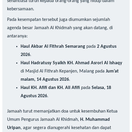
senantiasa turun kepada orang-orang yang hidup dalam
kebersamaan.
Pada kesempatan tersebut juga diumumkan sejumlah
agenda besar Jamaah Al Khidmah yang akan datang, di
antaranya:
Haul Akbar Al Fithrah Semarang
pada
2 Agustus
2026
.
Haul Hadratusy Syaikh KH. Ahmad Asrori Al Ishaqy
di Masjid Al Fithrah Kepanjen, Malang pada
Jum’at
malam, 14 Agustus 2026
.
Haul KH. Afifi dan KH. Ali Afifi
pada
Selasa, 18
Agustus 2026
.
Jamaah turut memanjatkan doa untuk kesembuhan Ketua
Umum Pengurus Jamaah Al Khidmah,
H. Muhammad
Uripan
, agar segera dianugerahi kesehatan dan dapat