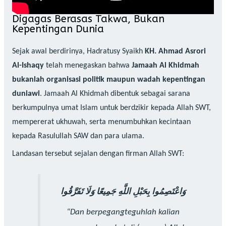
Digagas Berasas Takwa, Bukan
Kepentingan Dunia
Sejak awal berdirinya, Hadratusy Syaikh
KH. Ahmad Asrori
Al-Ishaqy
telah menegaskan bahwa
Jamaah Al Khidmah
bukanlah organisasi politik maupun wadah kepentingan
duniawi
. Jamaah Al Khidmah dibentuk sebagai sarana
berkumpulnya umat Islam untuk berdzikir kepada Allah SWT,
mempererat ukhuwah, serta menumbuhkan kecintaan
kepada Rasulullah SAW dan para ulama.
Landasan tersebut sejalan dengan firman Allah SWT:
وَاعْتَصِمُوا بِحَبْلِ اللَّهِ جَمِيعًا وَلَا تَفَرَّقُوا
“Dan berpegangteguhlah kalian