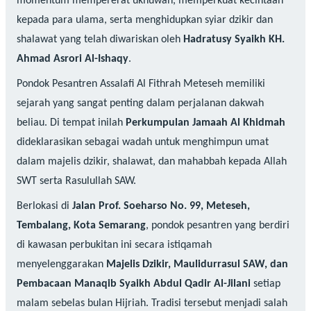
momentum mempererat ukhuwah, memperkuat kecintaan
kepada para ulama, serta menghidupkan syiar dzikir dan
shalawat yang telah diwariskan oleh
Hadratusy Syaikh KH.
Ahmad Asrori Al-Ishaqy
.
Pondok Pesantren Assalafi Al Fithrah Meteseh memiliki
sejarah yang sangat penting dalam perjalanan dakwah
beliau. Di tempat inilah
Perkumpulan Jamaah Al Khidmah
dideklarasikan sebagai wadah untuk menghimpun umat
dalam majelis dzikir, shalawat, dan mahabbah kepada Allah
SWT serta Rasulullah SAW.
Berlokasi di
Jalan Prof. Soeharso No. 99, Meteseh,
Tembalang, Kota Semarang
, pondok pesantren yang berdiri
di kawasan perbukitan ini secara istiqamah
menyelenggarakan
Majelis Dzikir, Maulidurrasul SAW, dan
Pembacaan Manaqib Syaikh Abdul Qadir Al-Jilani
setiap
malam sebelas bulan Hijriah. Tradisi tersebut menjadi salah