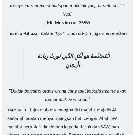
menyebut mereka di hadapan makhluk yang berada di sisi-
Nya.”
(HR. Muslim no. 2699)
Imam al-Ghazali
dalam
Iḥyā’ ‘Ulūm ad-Dīn
juga menjelaskan:
الْمُجَالَسَةُ مَعَ أَهْلِ الدِّينِ تُورِثُ زِيَادَةَ
الْإِيمَانِ.
“Duduk bersama orang-orang yang taat kepada agama akan
menambah keimanan.”
Karena itu, tujuan utama menghadiri majelis-majelis Al
Khidmah adalah menyambungkan hati dengan Allah SWT
melalui perantara kecintaan kepada Rasulullah SAW, para