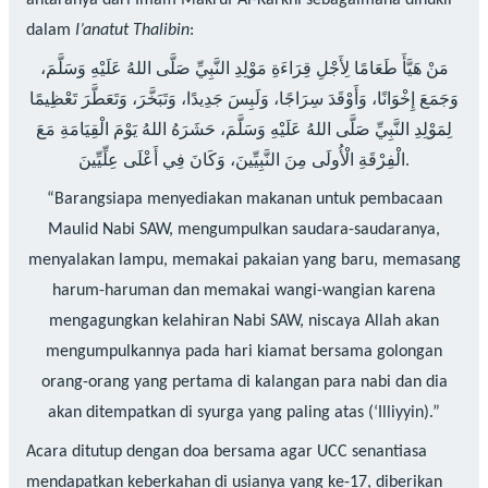
dalam
I’anatut Thalibin
:
مَنْ هَيَّأَ طَعَامًا لِأَجْلِ قِرَاءَةِ مَوْلِدِ النَّبِيِّ صَلَّى اللهُ عَلَيْهِ وَسَلَّمَ،
وَجَمَعَ إِخْوَانًا، وَأَوْقَدَ سِرَاجًا، وَلَبِسَ جَدِيدًا، وَتَبَخَّرَ، وَتَعَطَّرَ تَعْظِيمًا
لِمَوْلِدِ النَّبِيِّ صَلَّى اللهُ عَلَيْهِ وَسَلَّمَ، حَشَرَهُ اللهُ يَوْمَ الْقِيَامَةِ مَعَ
الْفِرْقَةِ الْأُولَى مِنَ النَّبِيِّينَ، وَكَانَ فِي أَعْلَى عِلِّيِّينَ.
“Barangsiapa menyediakan makanan untuk pembacaan
Maulid Nabi SAW, mengumpulkan saudara-saudaranya,
menyalakan lampu, memakai pakaian yang baru, memasang
harum-haruman dan memakai wangi-wangian karena
mengagungkan kelahiran Nabi SAW, niscaya Allah akan
mengumpulkannya pada hari kiamat bersama golongan
orang-orang yang pertama di kalangan para nabi dan dia
akan ditempatkan di syurga yang paling atas (‘Illiyyin).”
Acara ditutup dengan doa bersama agar UCC senantiasa
mendapatkan keberkahan di usianya yang ke-17, diberikan