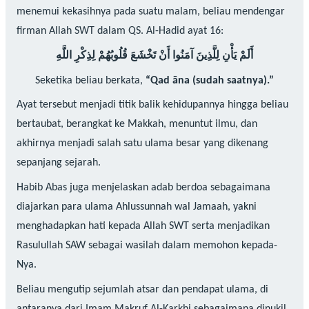
menemui kekasihnya pada suatu malam, beliau mendengar
firman Allah SWT dalam QS. Al-Hadid ayat 16:
أَلَمْ يَأْنِ لِلَّذِينَ آمَنُوا أَنْ تَخْشَعَ قُلُوبُهُمْ لِذِكْرِ اللَّهِ
Seketika beliau berkata,
“Qad āna (sudah saatnya).”
Ayat tersebut menjadi titik balik kehidupannya hingga beliau
bertaubat, berangkat ke Makkah, menuntut ilmu, dan
akhirnya menjadi salah satu ulama besar yang dikenang
sepanjang sejarah.
Habib Abas juga menjelaskan adab berdoa sebagaimana
diajarkan para ulama Ahlussunnah wal Jamaah, yakni
menghadapkan hati kepada Allah SWT serta menjadikan
Rasulullah SAW sebagai wasilah dalam memohon kepada-
Nya.
Beliau mengutip sejumlah atsar dan pendapat ulama, di
antaranya dari Imam Makruf Al-Karkhi sebagaimana dinukil