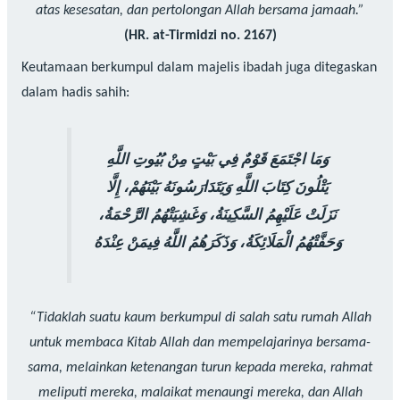
atas kesesatan, dan pertolongan Allah bersama jamaah.”
(HR. at-Tirmidzi no. 2167)
Keutamaan berkumpul dalam majelis ibadah juga ditegaskan
dalam hadis sahih:
وَمَا اجْتَمَعَ قَوْمٌ فِي بَيْتٍ مِنْ بُيُوتِ اللَّهِ
يَتْلُونَ كِتَابَ اللَّهِ وَيَتَدَارَسُونَهُ بَيْنَهُمْ، إِلَّا
نَزَلَتْ عَلَيْهِمُ السَّكِينَةُ، وَغَشِيَتْهُمُ الرَّحْمَةُ،
وَحَفَّتْهُمُ الْمَلَائِكَةُ، وَذَكَرَهُمُ اللَّهُ فِيمَنْ عِنْدَهُ
“Tidaklah suatu kaum berkumpul di salah satu rumah Allah
untuk membaca Kitab Allah dan mempelajarinya bersama-
sama, melainkan ketenangan turun kepada mereka, rahmat
meliputi mereka, malaikat menaungi mereka, dan Allah