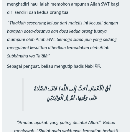
menghadiri haul ialah memohon ampunan Allah SWT bagi
diri sendiri dan kedua orang tua.
“Tidaklah seseorang keluar dari majelis ini kecuali dengan
harapan dosa-dosanya dan dosa kedua orang tuanya
diampuni oleh Allah SWT. Semoga siapa pun yang sedang
mengalami kesulitan diberikan kemudahan oleh Allah
Subḥānahu wa Ta‘ālā.”
Sebagai penguat, beliau mengutip hadis Nabi ﷺ:
أَيُّ الْأَعْمَالِ أَحَبُّ إِلَى اللَّهِ؟ قَالَ: الصَّلَاةُ
عَلَى وَقْتِهَا، ثُمَّ بِرُّ الْوَالِدَيْنِ
“Amalan apakah yang paling dicintai Allah?” Beliau
menjawab, “Shalat pada waktunya, kemudian berbakti