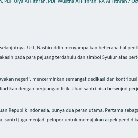
h
,
PDF Ulya Al Fithrah
,
PDF Wustha Al Fithrah
,
RA Al Fithrah
/
Oc
elanjutnya. Ust, Nashiruddin menyampaikan beberapa hal penting t
makasih pada para pejuang terdahulu dan simbol Syukur atas per
i jayakan negeri”, mencerminkan semangat dedikasi dan kontribu
diartikan dengan perjuangan fisik. Jihad santri bisa berwujud perj
an Republik Indonesia, punya dua peran utama. Pertama sebagai p
a, santri juga menjadi pelopor untuk memajukan aspek pendidika