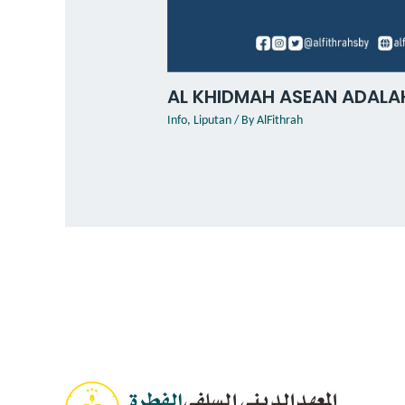
AL KHIDMAH ASEAN ADALA
Info
,
Liputan
/ By
AlFithrah