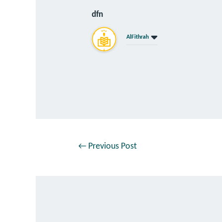
dfn
AlFithrah
←
Previous Post