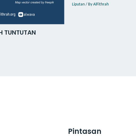
Liputan
/ By
AlFithrah
H TUNTUTAN
Pintasan