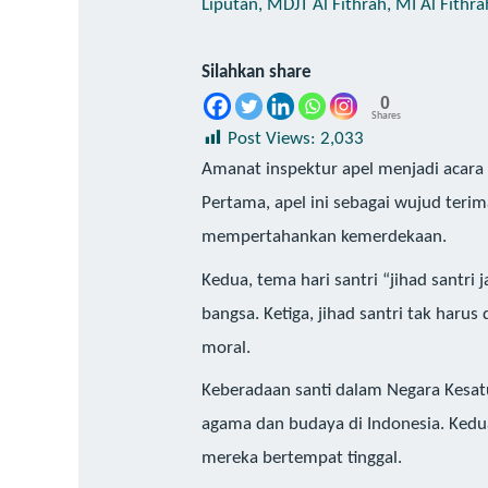
Liputan
,
MDJT Al Fithrah
,
MI Al Fithra
Silahkan share
0
Shares
Post Views:
2,033
Amanat inspektur apel menjadi acara s
Pertama, apel ini sebagai wujud teri
mempertahankan kemerdekaan.
Kedua, tema hari santri “jihad santr
bangsa. Ketiga, jihad santri tak harus 
moral.
Keberadaan santi dalam Negara Kesatu
agama dan budaya di Indonesia. Kedu
mereka bertempat tinggal.