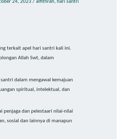
tober 24, 2023
/
alfithrah
,
hari santri
erkait apel hari santri kali ini.
tolongan Allah Swt, dalam
si santri dalam mengawal kemajuan
uangan spiritual, intelektual, dan
enjaga dan pelestaari nilai-nilai
n, sosial dan lainnya di manapun