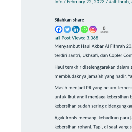
Info
/
February 22, 2023
/
#alfithrah
,
Silahkan share
0
Shares
Post Views:
3,368
Menyambut Haul Akbar Al Fithrah 2023
terdiri santri, Ukhsafi, dan Copler 
Haul terakhir diselenggarakan dalam 
membludaknya jama’ah yang hadir. Ya
Masih menjadi PR yang belum terpec
untuk ikut andil menjaga kebersihan b
kebersihan sudah sering didengungkan 
Agak ironis memang, kehadiran para 
kebersihan rohani. Tapi, di saat yang