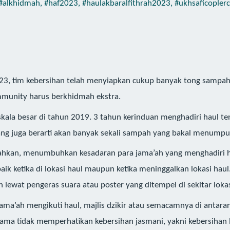
#alkhidmah
,
#haf2023
,
#haulakbaralfithrah2023
,
#ukhsaficople
, tim kebersihan telah menyiapkan cukup banyak tong sampah. P
Community harus berkhidmah ekstra.
skala besar di tahun 2019. 3 tahun kerinduan menghadiri haul 
ng juga berarti akan banyak sekali sampah yang bakal menumpu
ahkan, menumbuhkan kesadaran para jama’ah yang menghadiri ha
aik ketika di lokasi haul maupun ketika meninggalkan lokasi hau
lewat pengeras suara atau poster yang ditempel di sekitar lokas
jama’ah mengikuti haul, majlis dzikir atau semacamnya di anta
 sama tidak memperhatikan kebersihan jasmani, yakni kebersihan l