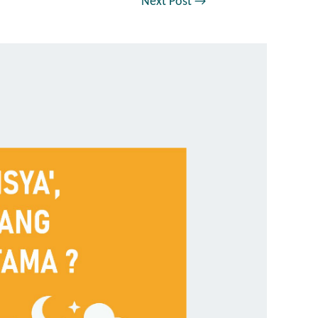
Next Post
→