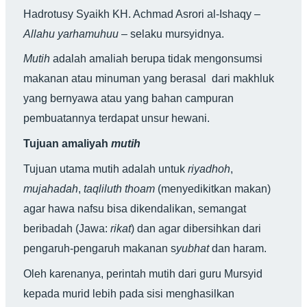
Hadrotusy Syaikh KH. Achmad Asrori al-Ishaqy –
Allahu yarhamuhuu
– selaku mursyidnya.
Mutih
adalah amaliah berupa tidak mengonsumsi
makanan atau minuman yang berasal dari makhluk
yang bernyawa atau yang bahan campuran
pembuatannya terdapat unsur hewani.
Tujuan amaliyah
mutih
Tujuan utama mutih adalah untuk
riyadhoh
,
mujahadah
,
taqliluth thoam
(menyedikitkan makan)
agar hawa nafsu bisa dikendalikan, semangat
beribadah (Jawa:
rikat
) dan agar dibersihkan dari
pengaruh-pengaruh makanan s
yubhat
dan haram.
Oleh karenanya, perintah mutih dari guru Mursyid
kepada murid lebih pada sisi menghasilkan