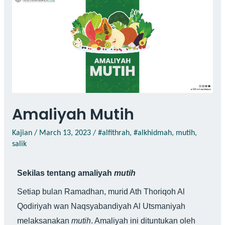
Amaliyah Mutih
Kajian
/
March 13, 2023
/
#alfithrah
,
#alkhidmah
,
mutih
,
salik
Sekilas tentang amaliyah
mutih
Setiap bulan Ramadhan, murid Ath Thoriqoh Al
Qodiriyah wan Naqsyabandiyah Al Utsmaniyah
melaksanakan
mutih
. Amaliyah ini dituntukan oleh