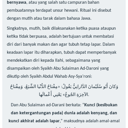
bernyawa
, atau yang salah satu campuran bahan
pembuatannya terdapat unsur hewani. Ritual ini disebut
dengan mutih atau tarak dalam bahasa Jawa.
Singkatnya, mutih, baik dilaksanakan ketika puasa ataupun
ketika tidak berpuasa, adalah bertujuan untuk membatasi
diri dari banyak makan dan agar tubuh tetap lapar. Dalam
keadaan lapar itu diharapkan, tubuh dapat memperbanyak
mendekatkan diri kepada Ilahi, sebagaimana yang
disampaikan oleh Syaikh Abu Sulaiman Ad-Daroni yang
dikutip oleh Syaikh Abdul Wahab Asy-Sya’roni:
وَكانَ أَبُو سُلَيْمانَ الدَّارانِيُّ يَقُولُ: «مِفْتاحُ الدُّنْيا الشِّبَعُ، وَمِفْتاحُ
الآخِرَةِ الجُوعُ» يَعْنِي أَعْمالَها.
Dan Abu Sulaiman ad-Darani berkata: “
Kunci (kesibukan
dan ketergantungan pada) dunia adalah kenyang, dan
kunci akhirat adalah lapar
,” maksudnya adalah amal-amal