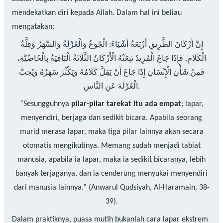
mendekatkan diri kepada Allah. Dalam hal ini beliau
mengatakan:
إِنَّ أَرْكَانَ الطَّرِيقِ أَرْبَعَةُ أَشْيَاءَ: الْجُوعُ وَالْعُزْلَةُ وَالسَّهَرُ وَقِلَّةُ
الْكَلَامِ. فَإِذَا جَاعَ الْمُرِيدُ تَبِعَتْهُ الْأَرْكَانُ الثَّلَاثَةُ الْبَاقِيَةُ بِالْخَاصِّيَّةِ،
فَمِنْ شَأْنِ الْإِنْسَانِ إِذَا جَاعَ أَنْ يَقِلَّ كَلَامُهُ وَيَكْثُرَ سَهَرُهُ وَيُحِبَّ
الْعُزْلَةَ عَنِ النَّاسِ.
“Sesungguhnya
pilar-pilar tarekat itu ada empat
; lapar,
menyendiri, berjaga dan sedikit bicara. Apabila seorang
murid merasa lapar, maka tiga pilar lainnya akan secara
otomatis mengikutinya. Memang sudah menjadi tabiat
manusia, apabila ia lapar, maka ia sedikit bicaranya, lebih
banyak terjaganya, dan ia cenderung menyukai menyendiri
dari manusia lainnya.” (Anwarul Qudsiyah, Al-Haramain, 38-
39).
Dalam praktiknya, puasa mutih bukanlah cara lapar ekstrem