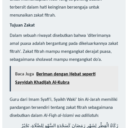
terbersit dalam hati keinginan bersengaja untuk
menunaikan zakat fitrah.
Tujuan Zakat
Dalam sebuah riwayat disebutkan bahwa ‘diterimanya
amal puasa adalah bergantung pada dikeluarkannya zakat
fitrah’. Zakat fitrah mampu mengangkat derajat puasa,
sebagaimana sholawat mampu mengangkat do’a.
Baca Juga
Beriman dengan Hebat seperti
Sayyidah Khadijah Al-Kubra
Guru dari Imam Syafi’i, Syaikh Waki’ bin Al-Jarah memiliki
pandangan tersendiri tentang zakat fitrah sebagaimana
disebutkan dalam
Al-Fiqh al-Islami wa adillatuh
:
زَكَاةُ الْفِطْرِ لِشَهْرِ رَمَضَانَ كَسَجْدَةِ السَّهْوِ لِلصَّلَاةِ، تَجْبُرُ