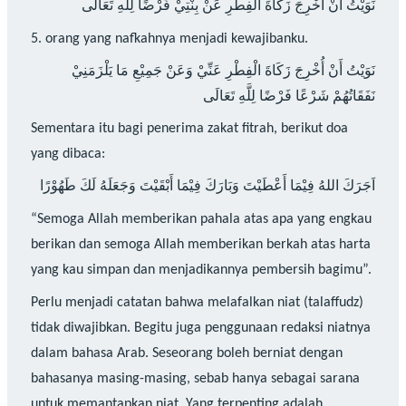
نَوَيْتُ أَنْ أُخْرِجَ زَكَاةَ الْفِطْرِ عَنْ بِنْتِيْ فَرْضًا لِلَّهِ تَعَالَى
5. orang yang nafkahnya menjadi kewajibanku.
نَوَيْتُ أَنْ أُخْرِجَ زَكَاةَ الْفِطْرِ عَنِّيْ وَعَنْ جَمِيْعِ مَا يَلْزَمَنِيْ
نَفَقَاتُهُمْ شَرْعًا فَرْضًا لِلَّهِ تَعَالَى
Sementara itu bagi penerima zakat fitrah, berikut doa
yang dibaca:
اَجَرَكَ اللهُ فِيْمَا أَعْطَيْتَ وَبَارَكَ فِيْمَا أَبْقَيْتَ وَجَعَلَهُ لَكَ طَهُوْرًا
“Semoga Allah memberikan pahala atas apa yang engkau
berikan dan semoga Allah memberikan berkah atas harta
yang kau simpan dan menjadikannya pembersih bagimu”.
Perlu menjadi catatan bahwa melafalkan niat (talaffudz)
tidak diwajibkan. Begitu juga penggunaan redaksi niatnya
dalam bahasa Arab. Seseorang boleh berniat dengan
bahasanya masing-masing, sebab hanya sebagai sarana
untuk memantapkan niat. Yang terpenting adalah