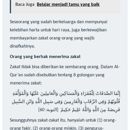
Baca Juga
Belajar menjadi tamu yang baik
Seseorang yang sudah berkeluarga dan mempunyai
kelebihan harta untuk hari raya, juga berkewajiban
membayarkan zakat orang-orang yang wajib
dinafkahinya.
Orang yang berhak
menerima
zakat
Zakat tidak bisa diberikan ke sembarang orang. Dalam Al-
Qur’an sudah disebutkan tentang 8 golongan yang
menerima zakat:
إِنَّمَا الصَّدَقَاتُ لِلْفُقَرَاءِ وَالْمَسَاكِينِ وَالْعَامِلِينَ عَلَيْهَا وَالْمُؤَلَّفَةِ
قُلُوبُهُمْ وَفِي الرِّقَابِ وَالْغَارِمِينَ وَفِي سَبِيلِ اللَّهِ وَابْنِ السَّبِيلِ
فَرِيضَةً مِنَ اللَّهِ وَاللَّهُ عَلِيمٌ حَكِيمٌ [التوبة: 60]
Sesungguhnya zakat-zakat itu, hanyalah untuk (1) orang-
orang fakir, (2) orang-orang miskin, (3) pengurus-