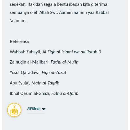
sedekah, ifak dan segala bentu ibadah kita diterima
semuanya oleh Allah Swt. Aamiin aamiin yaa Rabbal
‘alamiin.
Referensi:
Wahbah Zuhayli,
Al-Fiqh al-Islami wa adillatuh 3
Zainudin al-Malibari
, Fathu al-Mu’in
Yusuf Qaradawi,
Fiqh al-Zakat
Abu Syuja’,
Matn al-Taqrib
Ibnul Qasim al-Ghazi,
Fathu
al-
Qarib
AlFithrah