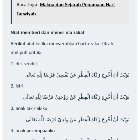
Baca Juga
Makna dan Sejarah Penamaan Hari
Tarwiyah
Niat memberi dan menerima zakat
Berikut niat ketika menyerahkan harta zakat fitrah,
meliputi untuk:
1. diri sendiri
نَوَيْتُ أَنْ أُخْرِجَ زَكَاةَ الْفِطْرِ عَنْ نَفْسِيْ فَرْضًا لِلَّهِ تَعَالَى
2. istri
نَوَيْتُ أَنْ أُخْرِجَ زَكَاةَ الْفِطْرِ عَنْ زَوْجَتِيْ فَرْضًا لِلَّهِ تَعَالَى
3. anak laki-lakiku
نَوَيْتُ أَنْ أُخْرِجَ زَكَاةَ الْفِطْرِ عَنْ وَلَدِيْ فَرْضًا لِلَّهِ تَعَالَى
4. anak perempuanku