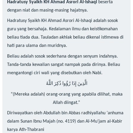
Hadratusy Syaikh KH Ahmad Asrori Al-Ishaqi
beserta
dengan niat dan masing-masing hajatnya.
Hadratusy Syaikh KH Ahmad Asrori Al-Ishaqi adalah sosok
guru yang bersahaja. Kedalaman ilmu dan keistikomahan
beliau tiada dua. Tauladan akhlak beliau dikenal istimewa di
hati para ulama dan muridnya.
Beliau adalah sosok sederhana dengan senyum indahnya.
Tanda-tanda kewalian sangat nampak pada dirinya. Beliau
mengantongi ciri wali yang disebutkan oleh Nabi.
الَّذِينَ إِذَا رُؤُوا ذُكِرَ اللَّهُ
“(Mereka adalah) orang-orang yang apabila dilihat, maka
Allah diingat.”
Diriwayatkan oleh Abdullah bin Abbas radhiyallahu ‘anhuma
dalam Sunan Ibnu Majah (no. 4119) dan Al-Mu’jam al-Kabir
karya Ath-Thabrani