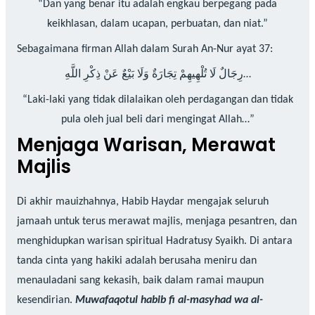
“Dan yang benar itu adalah engkau berpegang pada
keikhlasan, dalam ucapan, perbuatan, dan niat.”
Sebagaimana firman Allah dalam Surah An-Nur ayat 37:
رِجَالٌ لَا تُلْهِيهِمْ تِجَارَةٌ وَلَا بَيْعٌ عَنْ ذِكْرِ اللَّهِ…
“Laki-laki yang tidak dilalaikan oleh perdagangan dan tidak
pula oleh jual beli dari mengingat Allah…”
Menjaga Warisan, Merawat
Majlis
Di akhir mauizhahnya, Habib Haydar mengajak seluruh
jamaah untuk terus merawat majlis, menjaga pesantren, dan
menghidupkan warisan spiritual Hadratusy Syaikh. Di antara
tanda cinta yang hakiki adalah berusaha meniru dan
menauladani sang kekasih, baik dalam ramai maupun
kesendirian.
Muwafaqotul habib fi al-masyhad wa al-