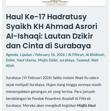
Haul Ke-17 Hadratusy
Syaikh KH Ahmad Asrori
Al-Ishaqi: Lautan Dzikir
dan Cinta di Surabaya
Agenda
,
Liputan
/
February 16, 2026
/
Al Fithrah
,
Al Khidmah
,
Dzikir
,
Haul Ulama
,
Majlis Dzikir
,
surabaya
,
Tasawuf
,
Wali
Allah
Surabaya (14 Februari 2026) Sabtu malam Ahad itu udara
sejuk meliputi Surabaya. Hujan siang hingga sorenya masih
menampakkan genangan air yang tersisa. Para jamaah
berdatangan ke Pondok Pesantren Assalafi Al Fithrah
Surabaya. Mereka akan mengikuti kegiatan
Majlis Haul