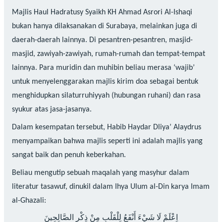
Majlis Haul Hadratusy Syaikh KH Ahmad Asrori Al-Ishaqi
bukan hanya dilaksanakan di Surabaya, melainkan juga di
daerah-daerah lainnya. Di pesantren-pesantren, masjid-
masjid, zawiyah-zawiyah, rumah-rumah dan tempat-tempat
lainnya. Para muridin dan muhibin beliau merasa ‘wajib’
untuk menyelenggarakan majlis kirim doa sebagai bentuk
menghidupkan silaturruhiyyah (hubungan ruhani) dan rasa
syukur atas jasa-jasanya.
Dalam kesempatan tersebut, Habib Haydar Dliya’ Alaydrus
menyampaikan bahwa majlis seperti ini adalah majlis yang
sangat baik dan penuh keberkahan.
Beliau mengutip sebuah maqalah yang masyhur dalam
literatur tasawuf, dinukil dalam Ihya Ulum al-Din karya Imam
al-Ghazali:
اِعْلَمْ لَا شَيْءَ أَنْفَعُ لِلْقَلْبِ مِنْ ذِكْرِ الصَّالِحِينَ