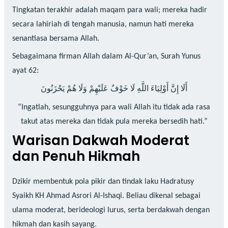
Tingkatan terakhir adalah maqam para wali; mereka hadir
secara lahiriah di tengah manusia, namun hati mereka
senantiasa bersama Allah.
Sebagaimana firman Allah dalam Al-Qur’an, Surah Yunus
ayat 62:
أَلَا إِنَّ أَوْلِيَاءَ اللَّهِ لَا خَوْفٌ عَلَيْهِمْ وَلَا هُمْ يَحْزَنُونَ
“Ingatlah, sesungguhnya para wali Allah itu tidak ada rasa
takut atas mereka dan tidak pula mereka bersedih hati.”
Warisan Dakwah Moderat
dan Penuh Hikmah
Dzikir membentuk pola pikir dan tindak laku Hadratusy
Syaikh KH Ahmad Asrori Al-Ishaqi. Beliau dikenal sebagai
ulama moderat, berideologi lurus, serta berdakwah dengan
hikmah dan kasih sayang.