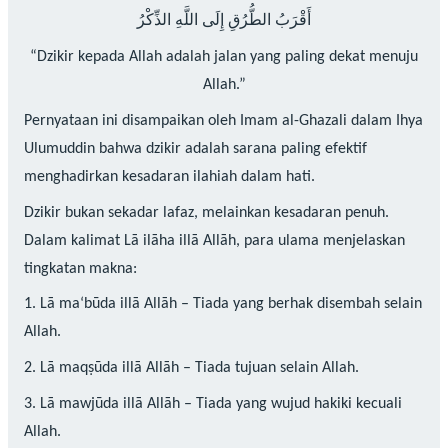
أَقْرَبُ الطُّرُقِ إِلَى اللَّهِ الذِّكْرُ
“Dzikir kepada Allah adalah jalan yang paling dekat menuju
Allah.”
Pernyataan ini disampaikan oleh Imam al-Ghazali dalam Ihya
Ulumuddin bahwa dzikir adalah sarana paling efektif
menghadirkan kesadaran ilahiah dalam hati.
Dzikir bukan sekadar lafaz, melainkan kesadaran penuh.
Dalam kalimat Lā ilāha illā Allāh, para ulama menjelaskan
tingkatan makna:
1. Lā ma‘būda illā Allāh – Tiada yang berhak disembah selain
Allah.
2. Lā maqṣūda illā Allāh – Tiada tujuan selain Allah.
3. Lā mawjūda illā Allāh – Tiada yang wujud hakiki kecuali
Allah.