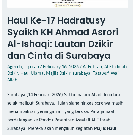
Haul Ke-17 Hadratusy
Syaikh KH Ahmad Asrori
Al-Ishaqi: Lautan Dzikir
dan Cinta di Surabaya
Agenda
,
Liputan
/
February 16, 2026
/
Al Fithrah
,
Al Khidmah
,
Dzikir
,
Haul Ulama
,
Majlis Dzikir
,
surabaya
,
Tasawuf
,
Wali
Allah
Surabaya (14 Februari 2026) Sabtu malam Ahad itu udara
sejuk meliputi Surabaya. Hujan siang hingga sorenya masih
menampakkan genangan air yang tersisa. Para jamaah
berdatangan ke Pondok Pesantren Assalafi Al Fithrah
Surabaya. Mereka akan mengikuti kegiatan
Majlis Haul