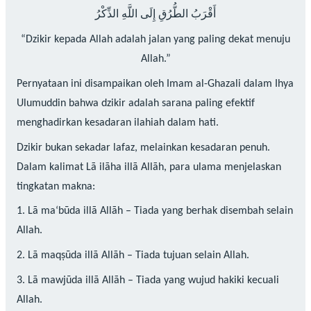
أَقْرَبُ الطُّرُقِ إِلَى اللَّهِ الذِّكْرُ
“Dzikir kepada Allah adalah jalan yang paling dekat menuju
Allah.”
Pernyataan ini disampaikan oleh Imam al-Ghazali dalam Ihya
Ulumuddin bahwa dzikir adalah sarana paling efektif
menghadirkan kesadaran ilahiah dalam hati.
Dzikir bukan sekadar lafaz, melainkan kesadaran penuh.
Dalam kalimat Lā ilāha illā Allāh, para ulama menjelaskan
tingkatan makna:
1. Lā ma‘būda illā Allāh – Tiada yang berhak disembah selain
Allah.
2. Lā maqṣūda illā Allāh – Tiada tujuan selain Allah.
3. Lā mawjūda illā Allāh – Tiada yang wujud hakiki kecuali
Allah.