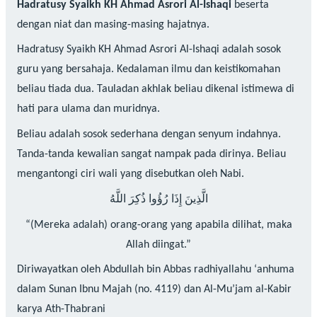
Hadratusy Syaikh KH Ahmad Asrori Al-Ishaqi
beserta
dengan niat dan masing-masing hajatnya.
Hadratusy Syaikh KH Ahmad Asrori Al-Ishaqi adalah sosok
guru yang bersahaja. Kedalaman ilmu dan keistikomahan
beliau tiada dua. Tauladan akhlak beliau dikenal istimewa di
hati para ulama dan muridnya.
Beliau adalah sosok sederhana dengan senyum indahnya.
Tanda-tanda kewalian sangat nampak pada dirinya. Beliau
mengantongi ciri wali yang disebutkan oleh Nabi.
الَّذِينَ إِذَا رُؤُوا ذُكِرَ اللَّهُ
“(Mereka adalah) orang-orang yang apabila dilihat, maka
Allah diingat.”
Diriwayatkan oleh Abdullah bin Abbas radhiyallahu ‘anhuma
dalam Sunan Ibnu Majah (no. 4119) dan Al-Mu’jam al-Kabir
karya Ath-Thabrani