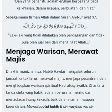
“Dan yang benar itu adalah engkau berpegang pada
keikhlasan, dalam ucapan, perbuatan, dan niat.”
Sebagaimana firman Allah dalam Surah An-Nur ayat 37:
رِجَالٌ لَا تُلْهِيهِمْ تِجَارَةٌ وَلَا بَيْعٌ عَنْ ذِكْرِ اللَّهِ…
“Laki-laki yang tidak dilalaikan oleh perdagangan dan tidak
pula oleh jual beli dari mengingat Allah…”
Menjaga Warisan, Merawat
Majlis
Di akhir mauizhahnya, Habib Haydar mengajak seluruh
jamaah untuk terus merawat majlis, menjaga pesantren, dan
menghidupkan warisan spiritual Hadratusy Syaikh. Di antara
tanda cinta yang hakiki adalah berusaha meniru dan
menauladani sang kekasih, baik dalam ramai maupun
kesendirian.
Muwafaqotul habib fi al-masyhad wa al-