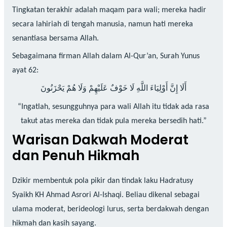
Tingkatan terakhir adalah maqam para wali; mereka hadir
secara lahiriah di tengah manusia, namun hati mereka
senantiasa bersama Allah.
Sebagaimana firman Allah dalam Al-Qur’an, Surah Yunus
ayat 62:
أَلَا إِنَّ أَوْلِيَاءَ اللَّهِ لَا خَوْفٌ عَلَيْهِمْ وَلَا هُمْ يَحْزَنُونَ
“Ingatlah, sesungguhnya para wali Allah itu tidak ada rasa
takut atas mereka dan tidak pula mereka bersedih hati.”
Warisan Dakwah Moderat
dan Penuh Hikmah
Dzikir membentuk pola pikir dan tindak laku Hadratusy
Syaikh KH Ahmad Asrori Al-Ishaqi. Beliau dikenal sebagai
ulama moderat, berideologi lurus, serta berdakwah dengan
hikmah dan kasih sayang.