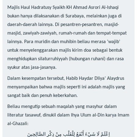
Majlis Haul Hadratusy Syaikh KH Ahmad Asrori Al-Ishaqi
bukan hanya dilaksanakan di Surabaya, melainkan juga di
daerah-daerah lainnya. Di pesantren-pesantren, masjid-
masjid, zawiyah-zawiyah, rumah-rumah dan tempat-tempat
lainnya. Para muridin dan muhibin beliau merasa ‘wajib’
untuk menyelenggarakan majlis kirim doa sebagai bentuk
menghidupkan silaturruhiyyah (hubungan ruhani) dan rasa
syukur atas jasa-jasanya.
Dalam kesempatan tersebut, Habib Haydar Dliya’ Alaydrus
menyampaikan bahwa majlis seperti ini adalah majlis yang
sangat baik dan penuh keberkahan.
Beliau mengutip sebuah maqalah yang masyhur dalam
literatur tasawuf, dinukil dalam Ihya Ulum al-Din karya Imam
al-Ghazali:
اِعْلَمْ لَا شَيْءَ أَنْفَعُ لِلْقَلْبِ مِنْ ذِكْرِ الصَّالِحِينَ