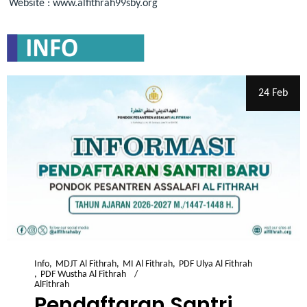
Website : www.alfithrah99sby.org
24 Feb
Info
MDJT Al Fithrah
MI Al Fithrah
PDF Ulya Al Fithrah
PDF Wustha Al Fithrah
AlFithrah
Pendaftaran Santri