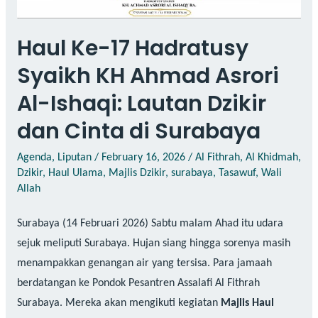
Haul Ke-17 Hadratusy
Syaikh KH Ahmad Asrori
Al-Ishaqi: Lautan Dzikir
dan Cinta di Surabaya
Agenda
,
Liputan
/
February 16, 2026
/
Al Fithrah
,
Al Khidmah
,
Dzikir
,
Haul Ulama
,
Majlis Dzikir
,
surabaya
,
Tasawuf
,
Wali
Allah
Surabaya (14 Februari 2026) Sabtu malam Ahad itu udara
sejuk meliputi Surabaya. Hujan siang hingga sorenya masih
menampakkan genangan air yang tersisa. Para jamaah
berdatangan ke Pondok Pesantren Assalafi Al Fithrah
Surabaya. Mereka akan mengikuti kegiatan
Majlis Haul