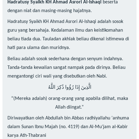
Hadratusy Syaikh KH Ahmad Asrori Al-Ishaqi
beserta
dengan niat dan masing-masing hajatnya.
Hadratusy Syaikh KH Ahmad Asrori Al-Ishaqi adalah sosok
guru yang bersahaja. Kedalaman ilmu dan keistikomahan
beliau tiada dua. Tauladan akhlak beliau dikenal istimewa di
hati para ulama dan muridnya.
Beliau adalah sosok sederhana dengan senyum indahnya.
Tanda-tanda kewalian sangat nampak pada dirinya. Beliau
mengantongi ciri wali yang disebutkan oleh Nabi.
الَّذِينَ إِذَا رُؤُوا ذُكِرَ اللَّهُ
“(Mereka adalah) orang-orang yang apabila dilihat, maka
Allah diingat.”
Diriwayatkan oleh Abdullah bin Abbas radhiyallahu ‘anhuma
dalam Sunan Ibnu Majah (no. 4119) dan Al-Mu’jam al-Kabir
karya Ath-Thabrani