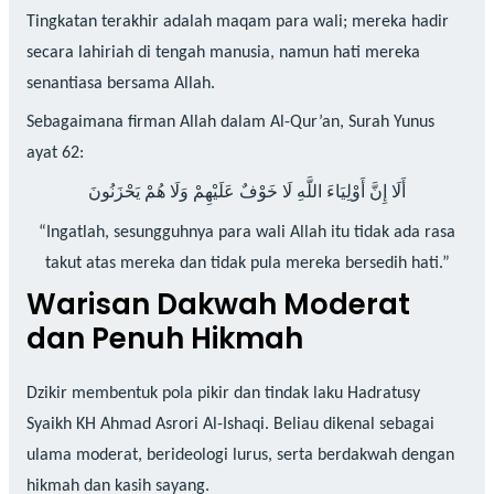
Tingkatan terakhir adalah maqam para wali; mereka hadir
secara lahiriah di tengah manusia, namun hati mereka
senantiasa bersama Allah.
Sebagaimana firman Allah dalam Al-Qur’an, Surah Yunus
ayat 62:
أَلَا إِنَّ أَوْلِيَاءَ اللَّهِ لَا خَوْفٌ عَلَيْهِمْ وَلَا هُمْ يَحْزَنُونَ
“Ingatlah, sesungguhnya para wali Allah itu tidak ada rasa
takut atas mereka dan tidak pula mereka bersedih hati.”
Warisan Dakwah Moderat
dan Penuh Hikmah
Dzikir membentuk pola pikir dan tindak laku Hadratusy
Syaikh KH Ahmad Asrori Al-Ishaqi. Beliau dikenal sebagai
ulama moderat, berideologi lurus, serta berdakwah dengan
hikmah dan kasih sayang.