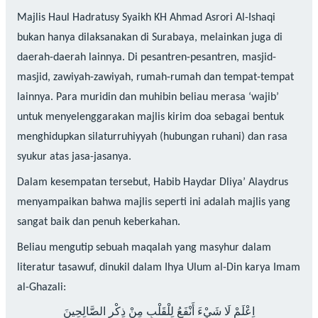
Majlis Haul Hadratusy Syaikh KH Ahmad Asrori Al-Ishaqi
bukan hanya dilaksanakan di Surabaya, melainkan juga di
daerah-daerah lainnya. Di pesantren-pesantren, masjid-
masjid, zawiyah-zawiyah, rumah-rumah dan tempat-tempat
lainnya. Para muridin dan muhibin beliau merasa ‘wajib’
untuk menyelenggarakan majlis kirim doa sebagai bentuk
menghidupkan silaturruhiyyah (hubungan ruhani) dan rasa
syukur atas jasa-jasanya.
Dalam kesempatan tersebut, Habib Haydar Dliya’ Alaydrus
menyampaikan bahwa majlis seperti ini adalah majlis yang
sangat baik dan penuh keberkahan.
Beliau mengutip sebuah maqalah yang masyhur dalam
literatur tasawuf, dinukil dalam Ihya Ulum al-Din karya Imam
al-Ghazali:
اِعْلَمْ لَا شَيْءَ أَنْفَعُ لِلْقَلْبِ مِنْ ذِكْرِ الصَّالِحِينَ