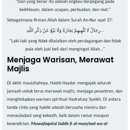
“Dan yang benar itu adalah engkau berpegang pada
keikhlasan, dalam ucapan, perbuatan, dan niat.”
Sebagaimana firman Allah dalam Surah An-Nur ayat 37:
رِجَالٌ لَا تُلْهِيهِمْ تِجَارَةٌ وَلَا بَيْعٌ عَنْ ذِكْرِ اللَّهِ…
“Laki-laki yang tidak dilalaikan oleh perdagangan dan tidak
pula oleh jual beli dari mengingat Allah…”
Menjaga Warisan, Merawat
Majlis
Di akhir mauizhahnya, Habib Haydar mengajak seluruh
jamaah untuk terus merawat majlis, menjaga pesantren, dan
menghidupkan warisan spiritual Hadratusy Syaikh. Di antara
tanda cinta yang hakiki adalah berusaha meniru dan
menauladani sang kekasih, baik dalam ramai maupun
kesendirian.
Muwafaqotul habib fi al-masyhad wa al-