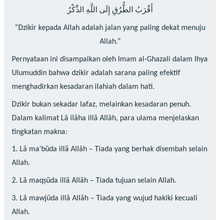
أَقْرَبُ الطُّرُقِ إِلَى اللَّهِ الذِّكْرُ
“Dzikir kepada Allah adalah jalan yang paling dekat menuju
Allah.”
Pernyataan ini disampaikan oleh Imam al-Ghazali dalam Ihya
Ulumuddin bahwa dzikir adalah sarana paling efektif
menghadirkan kesadaran ilahiah dalam hati.
Dzikir bukan sekadar lafaz, melainkan kesadaran penuh.
Dalam kalimat Lā ilāha illā Allāh, para ulama menjelaskan
tingkatan makna:
1. Lā ma‘būda illā Allāh – Tiada yang berhak disembah selain
Allah.
2. Lā maqṣūda illā Allāh – Tiada tujuan selain Allah.
3. Lā mawjūda illā Allāh – Tiada yang wujud hakiki kecuali
Allah.