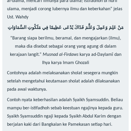
al-ulama, mencari ilmunya para ulama; istifadhoh bi nuril
ulama, menjadi corong lubernya ilmu dan keberkahan” jelas
Ust. Wahdy
مَنْ عَلِمَ وَعَمِلَ وَعَلَّمَ فَذَاكَ يُدْعَى عَظِيمًا فِي مَلَكُوتِ السَّمَاوَاتِ
“Barang siapa berilmu, beramal, dan mengajarkan (ilmu),
maka dia disebut sebagai orang yang agung di dalam
kerajaan langit.”
Musnad al-Firdaws
karya ad-Daylamī dan
Ihya karya Imam Ghozali
Contohnya adalah melaksanakan sholat sesegera mungkin
setelah mengetahui keutamaan sholat adalah dilaksanakan
pada awal waktunya.
Contoh nyata keberhasilan adalah Syaikh Syamsuddin. Beliau
mampu ber-istifadhoh sebab keestuan ngajinya kepada guru.
Syaikh Syamsuddin ngaji kepada Syaikh Abdul Karim dengan
berjalan kaki dari Bangkalan ke Pamekasan setiap hari.