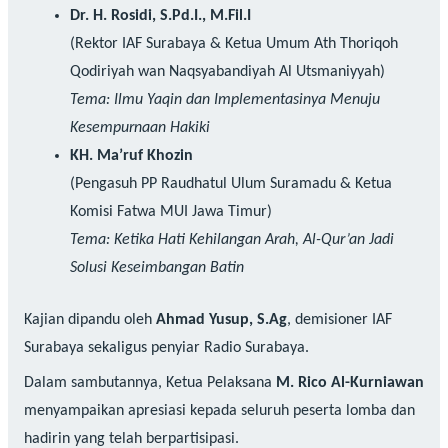
Dr. H. Rosidi, S.Pd.I., M.Fil.I
(Rektor IAF Surabaya & Ketua Umum Ath Thoriqoh
Qodiriyah wan Naqsyabandiyah Al Utsmaniyyah)
Tema:
Ilmu Yaqin dan Implementasinya Menuju
Kesempurnaan Hakiki
KH. Ma’ruf Khozin
(Pengasuh PP Raudhatul Ulum Suramadu & Ketua
Komisi Fatwa MUI Jawa Timur)
Tema:
Ketika Hati Kehilangan Arah, Al-Qur’an Jadi
Solusi Keseimbangan Batin
Kajian dipandu oleh
Ahmad Yusup, S.Ag
, demisioner IAF
Surabaya sekaligus penyiar Radio Surabaya.
Dalam sambutannya, Ketua Pelaksana
M. Rico Al-Kurniawan
menyampaikan apresiasi kepada seluruh peserta lomba dan
hadirin yang telah berpartisipasi.