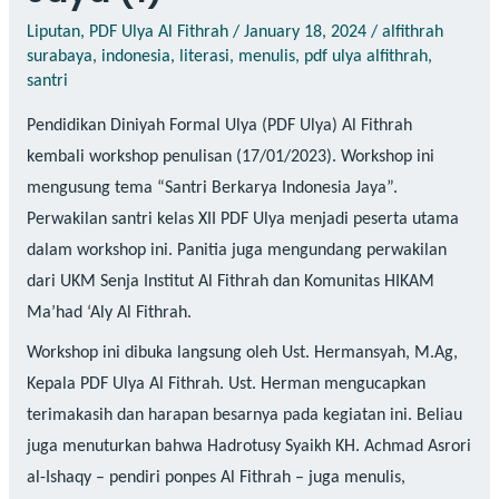
Liputan
,
PDF Ulya Al Fithrah
/
January 18, 2024
/
alfithrah
surabaya
,
indonesia
,
literasi
,
menulis
,
pdf ulya alfithrah
,
santri
Pendidikan Diniyah Formal Ulya (PDF Ulya) Al Fithrah
kembali workshop penulisan (17/01/2023). Workshop ini
mengusung tema “Santri Berkarya Indonesia Jaya”.
Perwakilan santri kelas XII PDF Ulya menjadi peserta utama
dalam workshop ini. Panitia juga mengundang perwakilan
dari UKM Senja Institut Al Fithrah dan Komunitas HIKAM
Ma’had ‘Aly Al Fithrah.
Workshop ini dibuka langsung oleh Ust. Hermansyah, M.Ag,
Kepala PDF Ulya Al Fithrah. Ust. Herman mengucapkan
terimakasih dan harapan besarnya pada kegiatan ini. Beliau
juga menuturkan bahwa Hadrotusy Syaikh KH. Achmad Asrori
al-Ishaqy – pendiri ponpes Al Fithrah – juga menulis,