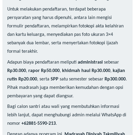
Untuk melakukan pendaftaran, terdapat beberapa
persyaratan yang harus dipenuhi, antara lain mengisi
formulir pendaftaran, melampirkan fotokopi akta kelahiran
dan kartu keluarga, menyediakan pas foto ukuran 3×4
sebanyak dua lembar, serta menyertakan fotokopi ijazah
formal terakhir.
Adapun biaya pendaftaran meliputi
administrasi
sebesar
Rp30.000
,
rapor Rp50.000
,
khidmah haul Rp30.000
,
kajian
rutin Rp20.000
, serta
SPP
satu semester sebesar
Rp300.000
.
Pihak madrasah juga memberikan kemudahan dengan opsi
pembayaran yang dapat diangsur.
Bagi calon santri atau wali yang membutuhkan informasi
lebih lanjut, dapat menghubungi admin melalui WhatsApp di
nomor
+62881-5590-213
.
Dengan adanya program ini,
Madrasah Diniyah Takmiliyah