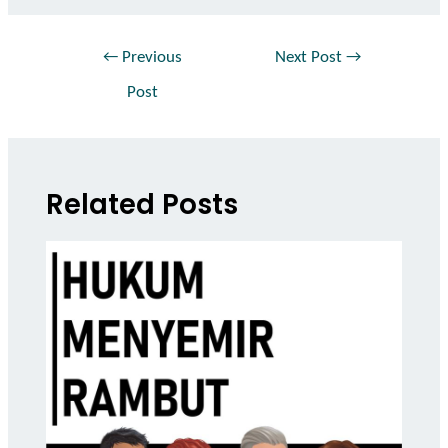
←
Previous
Next Post
→
Post
Related Posts