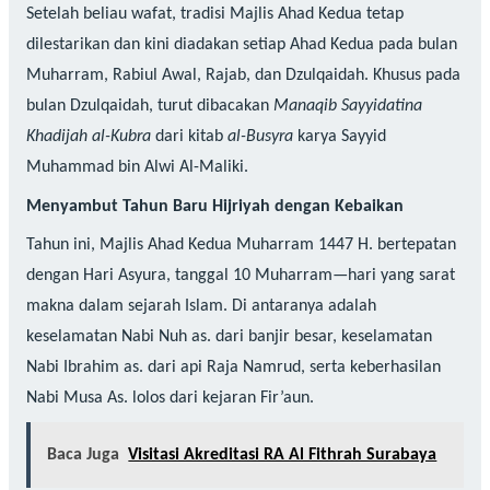
Setelah beliau wafat, tradisi Majlis Ahad Kedua tetap
dilestarikan dan kini diadakan setiap Ahad Kedua pada bulan
Muharram, Rabiul Awal, Rajab, dan Dzulqaidah. Khusus pada
bulan Dzulqaidah, turut dibacakan
Manaqib Sayyidatina
Khadijah al-Kubra
dari kitab
al-Busyra
karya Sayyid
Muhammad bin Alwi Al-Maliki.
Menyambut Tahun Baru Hijriyah dengan Kebaikan
Tahun ini, Majlis Ahad Kedua Muharram 1447 H. bertepatan
dengan Hari Asyura, tanggal 10 Muharram—hari yang sarat
makna dalam sejarah Islam. Di antaranya adalah
keselamatan Nabi Nuh as. dari banjir besar, keselamatan
Nabi Ibrahim as. dari api Raja Namrud, serta keberhasilan
Nabi Musa As. lolos dari kejaran Fir’aun.
Baca Juga
Visitasi Akreditasi RA Al Fithrah Surabaya