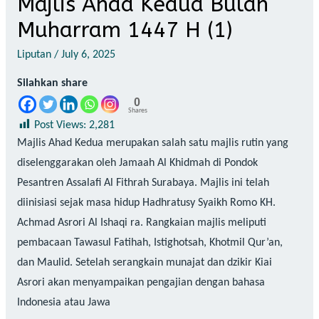
Majlis Ahad Kedua Bulan
Muharram 1447 H (1)
Liputan
/
July 6, 2025
Silahkan share
0
Shares
Post Views:
2,281
Majlis Ahad Kedua merupakan salah satu majlis rutin yang
diselenggarakan oleh Jamaah Al Khidmah di Pondok
Pesantren Assalafi Al Fithrah Surabaya. Majlis ini telah
diinisiasi sejak masa hidup Hadhratusy Syaikh Romo KH.
Achmad Asrori Al Ishaqi ra. Rangkaian majlis meliputi
pembacaan Tawasul Fatihah, Istighotsah, Khotmil Qur’an,
dan Maulid. Setelah serangkain munajat dan dzikir Kiai
Asrori akan menyampaikan pengajian dengan bahasa
Indonesia atau Jawa