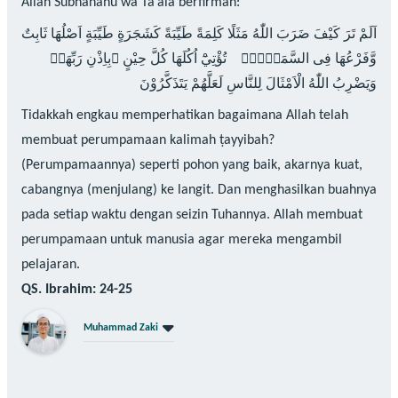
Allah Subhanahu wa Ta’ala berfirman:
اَلَمْ تَرَ كَيْفَ ضَرَبَ اللّٰهُ مَثَلًا كَلِمَةً طَيِّبَةً كَشَجَرَةٍ طَيِّبَةٍ اَصْلُهَا ثَابِتٌ
وَّفَرْعُهَا فِى السَّمَاۤءِۙ تُؤْتِيْٓ اُكُلَهَا كُلَّ حِيْنٍ ۢبِاِذْنِ رَبِّهَاۗ
وَيَضْرِبُ اللّٰهُ الْاَمْثَالَ لِلنَّاسِ لَعَلَّهُمْ يَتَذَكَّرُوْنَ
Tidakkah engkau memperhatikan bagaimana Allah telah
membuat perumpamaan kalimah ṭayyibah?
(Perumpamaannya) seperti pohon yang baik, akarnya kuat,
cabangnya (menjulang) ke langit. Dan menghasilkan buahnya
pada setiap waktu dengan seizin Tuhannya. Allah membuat
perumpamaan untuk manusia agar mereka mengambil
pelajaran.
QS. Ibrahim: 24-25
Muhammad Zaki