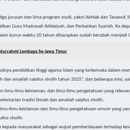
tiga jurusan dan lima program studi, yakni Akhlak dan Tasawuf, Il
ikan Guru Madrasah Ibtidaiyah, dan Perbankan Syariah. Ke depa
am kurun waktu 20 tahun diharapkan sudah berubah menjadi Uni
laturrahmi Lembaga Se-Jawa Timur
ujudnya pendidikan tinggi agama Islam yang terkemuka dalam men
iah dan amaliah salafus sholih tahun 2025”, dan beberapa misi, ya
n ilmu-ilmu keislaman, dan ilmu-ilmu pengetahuan yang releva
lestarian tradisi ilmiah dan amaliah salafus sholih.
lmu-ilmu keislaman dan ilmu-ilmu pengetahuan umum yang yang 
afus sholih.
epada masyarakat sebagai wujud pemberdayaan terhadap kese