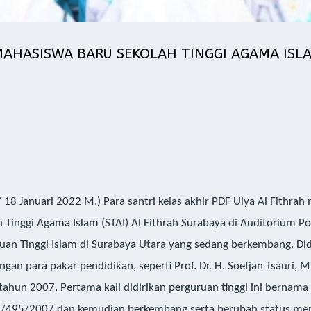
MAHASISWA BARU SEKOLAH TINGGI AGAMA ISLAM
 18 Januari 2022 M.) Para santri kelas akhir PDF Ulya Al Fithrah 
inggi Agama Islam (STAI) Al Fithrah Surabaya di Auditorium Pon
uruan Tinggi Islam di Surabaya Utara yang sedang berkembang. Di
an para pakar pendidikan, seperti Prof. Dr. H. Soefjan Tsauri, M.S
tahun 2007. Pertama kali didirikan perguruan tinggi ini bernama
DJ.I/495/2007 dan kemudian berkembang serta berubah status men