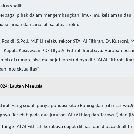
afus sholih.
berbagai pihak dalam mengembangkan ilmu-ilmu keislaman dan 
disi ilmiah dan amaliah salafus sholih.
 Rosidi, S.Pd.I, M.Fil.I selaku rektor STAI Al Fithrah, Dr. Kusroni,
epala Kesiswaan PDF Ulya Al Fithrah Surabaya. Harapan besar da
mah di rumah, bisa melanjutkan studinya di STAI Al Fithrah. Ka
n Intelektualitas”.
2024: Lautan Manusia
thrah yang sudah punya pondasi kitab kuning dan rutinitas
wadh
ya. Terlebih pada dua jurusan, AT (Akhlaq dan Tasawuf) dan (IAT
tang STAI Al Fithrah Surabaya dapat dilihat, dan dibaca di alfithr