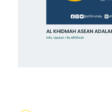
AL KHIDMAH ASEAN ADALA
Info
,
Liputan
/ By
AlFithrah