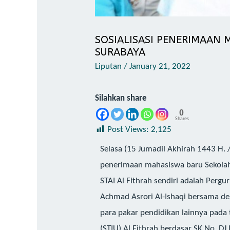
SOSIALISASI PENERIMAAN 
SURABAYA
Liputan
/
January 21, 2022
Silahkan share
0
Shares
Post Views:
2,125
Selasa (15 Jumadil Akhirah 1443 H. /
penerimaan mahasiswa baru Sekolah T
STAI Al Fithrah sendiri adalah Perg
Achmad Asrori Al-Ishaqi bersama deng
para pakar pendidikan lainnya pada 
(STIU) Al Fithrah berdasar SK No. 