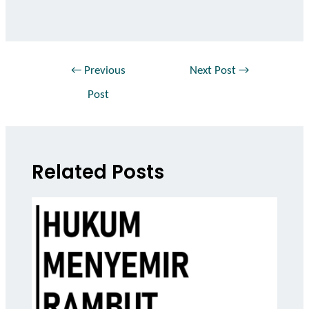
←
Previous
Next Post
→
Post
Related Posts