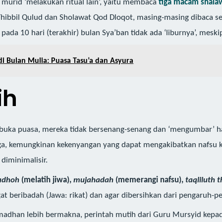
murid ‘melakukan ritual lain’, yaitu membaca
tiga macam shalaw
hibbil Qulud dan Sholawat Qod Dloqot, masing-masing dibaca se
 pada 10 hari (terakhir) bulan Sya’ban tidak ada ‘liburnya’, mes
 Bulan Mulia: Puasa Tasu’a dan Asyura
ih
berbuka puasa, mereka tidak bersenang-senang dan ‘mengumbar’
a, kemungkinan kekenyangan yang dapat mengakibatkan nafsu ke
diminimalisir.
adhoh
(melatih jiwa),
mujahadah
(memerangi nafsu),
taqliluth
gat beribadah (Jawa: rikat) dan agar dibersihkan dari pengaruh
madhan lebih bermakna, perintah mutih dari Guru Mursyid kepad