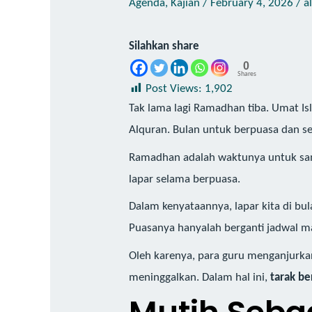
Agenda
,
Kajian
/
February 4, 2026
/
a
Silahkan share
0
Shares
Post Views:
1,902
Tak lama lagi Ramadhan tiba. Umat 
Alquran. Bulan untuk berpuasa dan s
Ramadhan adalah waktunya untuk sama
lapar selama berpuasa.
Dalam kenyataannya, lapar kita di bu
Puasanya hanyalah berganti jadwal m
Oleh karenya, para guru menganjurkan 
meninggalkan. Dalam hal ini,
tarak b