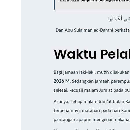
Baca Juga
Anjuran Bersegera Berb
Dan Abu Sulaiman ad-Darani berkata:
Waktu Pela
Bagi jamaah laki-laki, mutih dilakuka
2026 M
. Sedangkan jamaah perempua
selesai, kecuali malam Jum’at pada b
Artinya, setiap malam Jum’at bulan Ra
terbenamnya matahari pada hari Kami
pantangan apapun mengenai makanan 