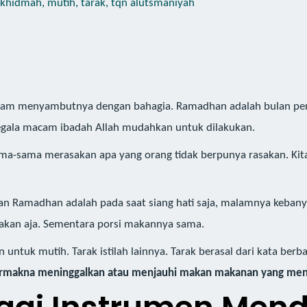
lkhidmah
,
mutih
,
tarak
,
tqn alutsmaniyah
Islam menyambutnya dengan bahagia. Ramadhan adalah bulan p
egala macam ibadah Allah mudahkan untuk dilakukan.
-sama merasakan apa yang orang tidak berpunya rasakan. Kita
lan Ramadhan adalah pada saat siang hati saja, malamnya keban
akan aja. Sementara porsi makannya sama.
untuk mutih. Tarak istilah lainnya. Tarak berasal dari kata ber
ermakna meninggalkan atau menjauhi makan makanan yang me