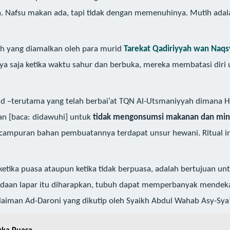
Nafsu makan ada, tapi tidak dengan memenuhinya. Mutih adalah 
ih yang diamalkan oleh para murid
Tarekat Qadiriyyah wan Naqs
ya saja ketika waktu sahur dan berbuka, mereka membatasi dir
rid –terutama yang telah berbai’at TQN Al-Utsmaniyyah dimana H
an [baca: didawuhi] untuk
tidak mengonsumsi makanan dan minu
u campuran bahan pembuatannya terdapat unsur hewani. Ritual in
 ketika puasa ataupun ketika tidak berpuasa, adalah bertujuan u
eadaan lapar itu diharapkan, tubuh dapat memperbanyak mendekat
laiman Ad-Daroni yang dikutip oleh Syaikh Abdul Wahab Asy-Sya’