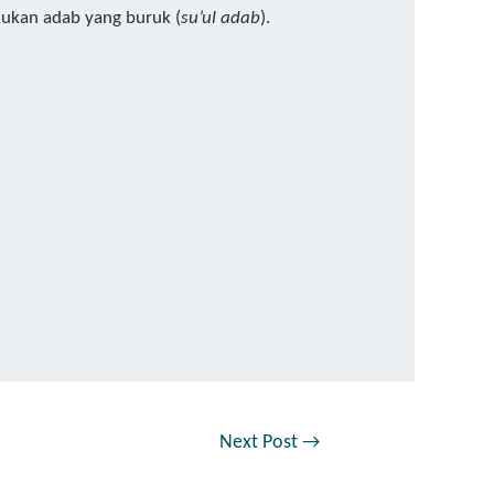
kukan adab yang buruk (
su’ul adab
).
Next Post
→