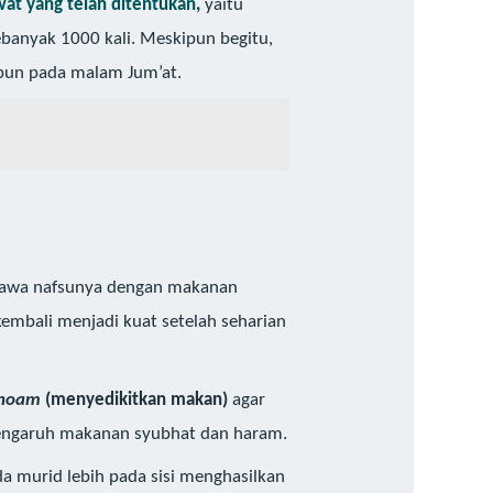
at yang telah ditentukan,
yaitu
banyak 1000 kali. Meskipun begitu,
kipun pada malam Jum’at.
 hawa nafsunya dengan makanan
mbali menjadi kuat setelah seharian
 thoam
(menyedikitkan makan)
agar
-pengaruh makanan syubhat dan haram.
a murid lebih pada sisi menghasilkan