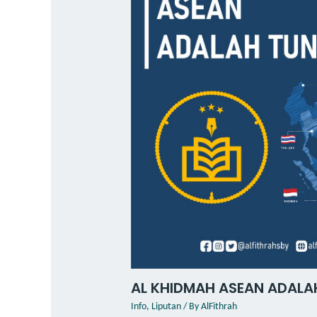
AL KHIDMAH ASEAN ADALA
Info
,
Liputan
/ By
AlFithrah