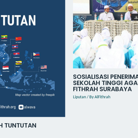
SOSIALISASI PENERI
SEKOLAH TINGGI AGAM
FITHRAH SURABAYA
Liputan
/ By
AlFithrah
H TUNTUTAN