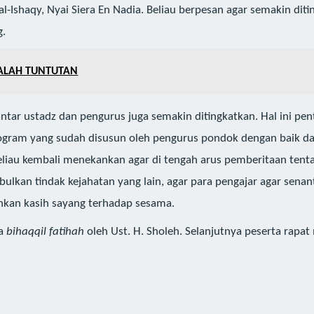
l-Ishaqy, Nyai Siera En Nadia. Beliau berpesan agar semakin di
g.
ALAH TUNTUTAN
tar ustadz dan pengurus juga semakin ditingkatkan. Hal ini pen
ram yang sudah disusun oleh pengurus pondok dengan baik dan
beliau kembali menekankan agar di tengah arus pemberitaan tent
lkan tindak kejahatan yang lain, agar para pengajar agar senan
kan kasih sayang terhadap sesama.
’a
bihaqqil fatihah
oleh Ust. H. Sholeh. Selanjutnya peserta rapa