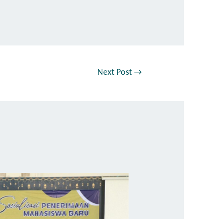
Next Post
→