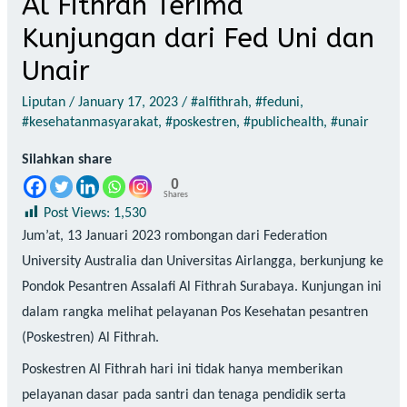
Al Fithrah Terima
Kunjungan dari Fed Uni dan
Unair
Liputan
/
January 17, 2023
/
#alfithrah
,
#feduni
,
#kesehatanmasyarakat
,
#poskestren
,
#publichealth
,
#unair
Silahkan share
0
Shares
Post Views:
1,530
Jum’at, 13 Januari 2023 rombongan dari Federation
University Australia dan Universitas Airlangga, berkunjung ke
Pondok Pesantren Assalafi Al Fithrah Surabaya. Kunjungan ini
dalam rangka melihat pelayanan Pos Kesehatan pesantren
(Poskestren) Al Fithrah.
Poskestren Al Fithrah hari ini tidak hanya memberikan
pelayanan dasar pada santri dan tenaga pendidik serta